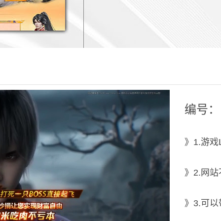
编号：【
》1.游
》2.网
》3.可