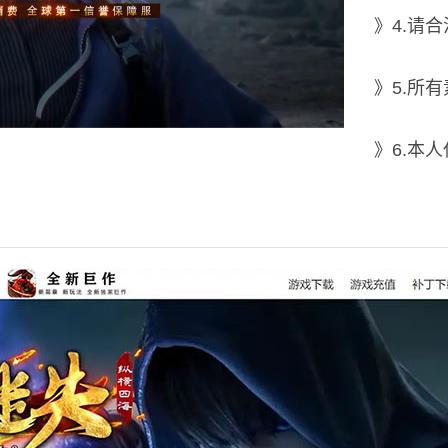
》4.请
》5.所
》6.本